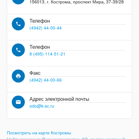
156013, г. Кострома, проспект Мира, 37-39/28
Телефон
local_phone
(4942) 44-00-44
Телефон
local_phone
8 (495) 114-51-21
Факс
print
(4942) 44-00-66
Адрес электронной почты
email
odo@k-sc.ru
Посмотреть на карте Костромы
Найти проезд до Русэнергокапитал, АО, группа компаний