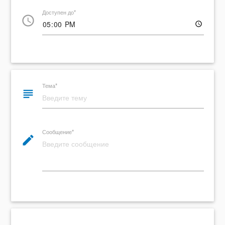
Доступен до*
access_time
Тема*
subject
Сообщение*
edit