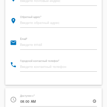
Обратный адрес*
place
Email*
email
Городской контактный телефон*
local_phone
Доступен с*
access_time