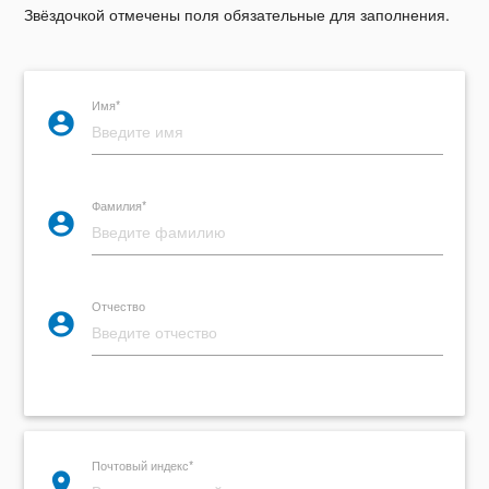
Звёздочкой отмечены поля обязательные для заполнения.
Имя*
account_circle
Фамилия*
account_circle
Отчество
account_circle
Почтовый индекс*
place